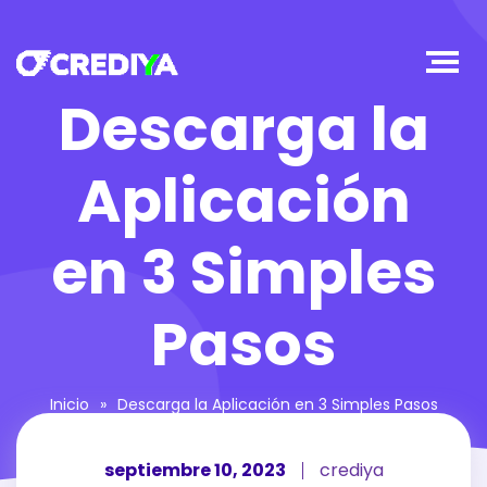
Descarga la
Aplicación
en 3 Simples
Pasos
Inicio
»
Descarga la Aplicación en 3 Simples Pasos
septiembre 10, 2023
crediya