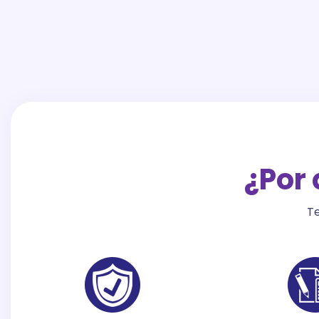
¿Por
Te