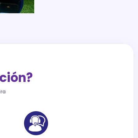
ción?
ura