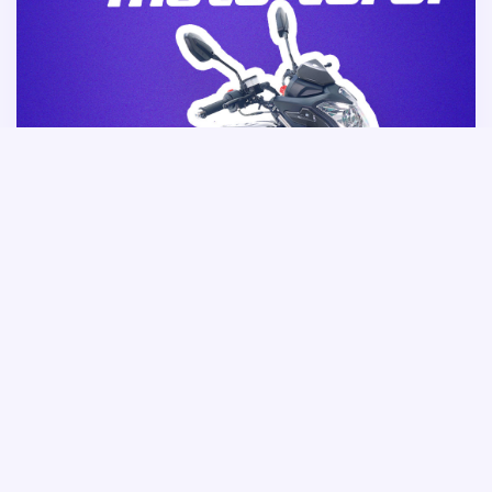
Sorteo Moto Toro 0 kilómetros
¡Participa en el Sorteo de una Moto Toro 0
Kilómetros! En Crediya, siempre pensamos
en nuestros clientes y queremos premiar su
fidelidad. Por eso, estamos emocionados de
anunciar el sorteo de una increíble Moto
Toro 0 Kilómetros que se llevará a cabo el